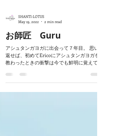
タアーサナしたことが原因。 でも、カポタ
は悪くない。...
SHANTI-LOTUS
May 19, 2022
2 min read
お師匠 Guru
アシュタンガヨガに出会って７年目。 思い
返せば、初めてEricoにアシュタンガヨガを
教わったときの衝撃は今でも鮮明に覚えてい
る。 ダウンドッグではひざがガクガクし、
前屈はまったくできず、 プライマリーシリ
ーズの前半（スタンディングシークエンス）
で息切れし。。。...