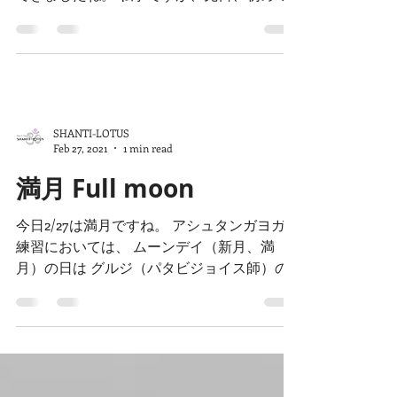
こんにちは。SHANTI-LOTUSのdaiです。 ４
月も下旬に入ってどんどん暖かい気候になっ
てきましたね。 私事ですが、先日、初めて
ファスティングなるものにチャレンジしてみ
ました。 ファスティングとは、 断食や水飲
みで過ごす絶食とは異なり、固形食をとら
ず、...
SHANTI-LOTUS
Feb 27, 2021
1 min read
満月 Full moon
今日2/27は満月ですね。 アシュタンガヨガの
練習においては、 ムーンデイ（新月、満
月）の日は グルジ（パタビジョイス師）の
教えに従い、伝統的に練習をお休みすること
とされています。 これには、色々と理由が
あるものとされていますが、 怪我をしやす