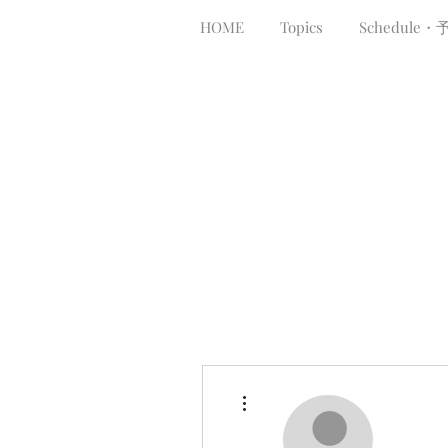
HOME
Topics
Schedule・
More actions